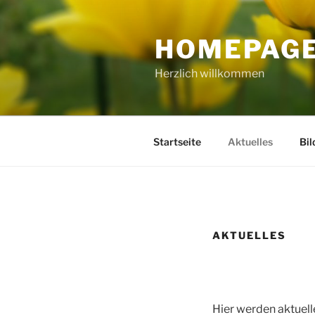
Zum
Inhalt
HOMEPAGE
springen
Herzlich willkommen
Startseite
Aktuelles
Bil
AKTUELLES
Hier werden aktuel