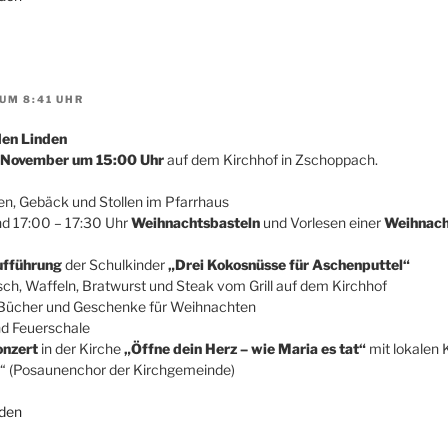
UM 8:41 UHR
den Linden
 November um 15:00 Uhr
auf dem Kirchhof in Zschoppach.
en, Gebäck und Stollen im Pfarrhaus
nd 17:00 – 17:30 Uhr
Weihnachtsbasteln
und Vorlesen einer
Weihnach
ufführung
der Schulkinder
„Drei Kokosnüsse für Aschenputtel“
ch, Waffeln, Bratwurst und Steak vom Grill auf dem Kirchhof
 Bücher und Geschenke für Weihnachten
nd Feuerschale
nzert
in der Kirche
„Öffne dein Herz – wie Maria es tat“
mit lokalen
“ (Posaunenchor der Kirchgemeinde)
den