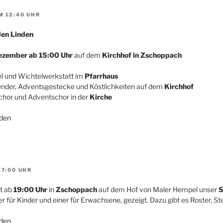
M 12:40 UHR
den Linden
ezember ab 15:00 Uhr
auf dem
Kirchhof in Zschoppach
el und Wichtelwerkstatt im
Pfarrhaus
ender, Adventsgestecke und Köstlichkeiten auf dem
Kirchhof
hor und Adventschor in der
Kirche
den
 7:00 UHR
t ab
19:00 Uhr
in
Zschoppach
auf dem Hof von Maler Hempel unser
S
er für Kinder und einer für Erwachsene, gezeigt. Dazu gibt es Roster, S
den