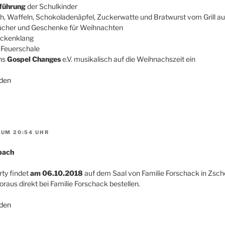
führung
der Schulkinder
h, Waffeln, Schokoladenäpfel, Zuckerwatte und Bratwurst vom Grill a
Bücher und Geschenke für Weihnachten
ockenklang
 Feuerschale
uns
Gospel Changes
e.V. musikalisch auf die Weihnachszeit ein
den
 UM 20:54 UHR
pach
rty findet
am 06.10.2018
auf dem Saal von Familie Forschack in Zsch
aus direkt bei Familie Forschack bestellen.
den